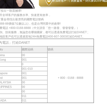
T投出一顆震撼彈!
升全球客戶的服務水準、快速更有效率，
砸下重金尋找出最漂亮的國際電話號碼
888-88價值7位數以上)，也是台灣同業中的創舉!
電話 +800-0168-8888（中文諧音「您一路發、發發發發」）
詢、技術服務，無論您在哪個國家，都可以透過免費電話打給DANET ;
區客戶也可以透過當地24H免費電話400-607-3003打給DANET。
內電話」打給DANET
ry
國際冠碼
號碼
ina
00
Kong
001
0
001-010
apore
001
nd
001
+ 800 - 0168 - 8888
LAYSIA
00
IPPINES
00
00
011
ADA
011