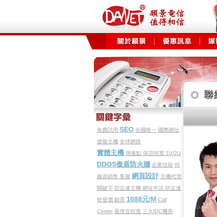
全球免費
發」
SEO
免費試用
全國唯一
國際網址
虛擬主機
全球網路
實體主機
測速點
保證頻寬
1U/2U
DDOS傲盾防火牆
企業信箱
伺
網頁設計
服器銷售
客服
主機代管
關鍵字
防盜連主機
網址申請
防盜連
1888元/M
批發價
願景
Call
Center
最便宜頻寬
三大IDC機房