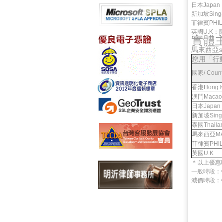
日本Japa
新加坡Sing
菲律賓PHI
英國U.K：
實體
馬來西亞s
您用「行
國家/ Count
香港Hong 
澳門Macao
日本Japan
新加坡Sing
泰國Thaila
馬來西亞MA
菲律賓PHIL
英國U.K
＊以上優惠
一般時段：每週
減價時段：每