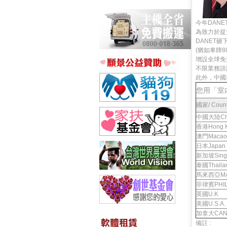
今年DANE
為致力於提
DANET
(猶如車牌8
增設全球免費
不限業務諮
此外，中國地
您用「室
國家/ Count
中國大陸Ch
香港Hong 
澳門Macao
日本Japan
新加坡Sing
泰國Thaila
馬來西亞MA
菲律賓PHIL
英國U.K
美國U.S.A.
加拿大CAN
備註 :