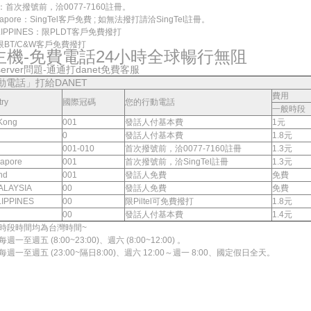
n：首次撥號前，洽0077-7160註冊。
apore：SingTel客戶免費 ; 如無法撥打請洽SingTel註冊。
LIPPINES：限PLDT客戶免費撥打
限BT/C&W客戶免費撥打
主機-免費電話24小時全球暢行無阻
erver問題-通通打danet免費客服
動電話」打給DANET
費用
ry
國際冠碼
您的行動電話
一般時段
Kong
001
發話人付基本費
1元
0
發話人付基本費
1.8元
001-010
首次撥號前，洽0077-7160註冊
1.3元
apore
001
首次撥號前，洽SingTel註冊
1.3元
nd
001
發話人免費
免費
LAYSIA
00
發話人免費
免費
IPPINES
00
限Piltel可免費撥打
1.8元
00
發話人付基本費
1.4元
時段時間均為台灣時間~
一至週五 (8:00~23:00)、週六 (8:00~12:00) 。
週一至週五 (23:00~隔日8:00)、週六 12:00～週一 8:00、國定假日全天。