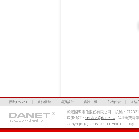
關於DANET
服務優勢
網頁設計
實體主機
主機代管
連絡
願景國際電信股份有限公司 統編：27733
客服信箱：
service@danet.tw
, 24H免費電話 
Copyright (c) 2006-2010 DANET All Righ