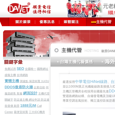
願景DA
SEO
免費試用
全國唯一
國際網址
虛擬主機
全球網路
實體主機
中華電信HiNet線路
台
測速點
保證頻寬
1U/2U
嚴選採用
、
並以1000M真正光纖級線路直接接入
DDOS傲盾防火牆
企業信箱
伺
D
主機託管機房全程採用全國最先進
網頁設計
服器銷售
客服
主機代管
雙迴路網路結構、自備發電機及頂級U
關鍵字
防盜連主機
網址申請
防盜連
專業空調送風技術、獨立溫控區保證通
1888元/M
批發價
願景
Call
Center
最便宜頻寬
三大IDC機房