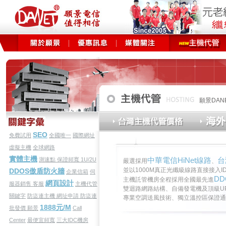
願景DA
SEO
免費試用
全國唯一
國際網址
虛擬主機
全球網路
實體主機
中華電信HiNet線路
台
測速點
保證頻寬
1U/2U
嚴選採用
、
並以1000M真正光纖級線路直接接入
DDOS傲盾防火牆
企業信箱
伺
D
主機託管機房全程採用全國最先進
網頁設計
服器銷售
客服
主機代管
雙迴路網路結構、自備發電機及頂級U
關鍵字
防盜連主機
網址申請
防盜連
專業空調送風技術、獨立溫控區保證通
1888元/M
批發價
願景
Call
Center
最便宜頻寬
三大IDC機房