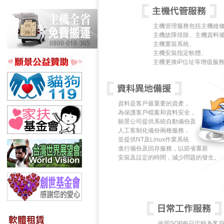
主機管理服務包括主機維
主機故障排除、主機資料
主機重裝系統、
主機安裝指定軟體、
主機更換IP位址等增值服務.
資料是客戶最重要的資產，
為保護客戶檔案和資料安全，
願景公司提供系統自動備份及
人工客制化備份兩種服務，
並提供NT及Linux作業系統
進行備份及回存服務，以節省重新
安裝及設定的時間，減少問題的發生。
依照SOP每日定時為客