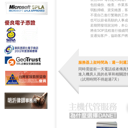
包括備份、檢查、作業系
弱點掃瞄、資安維護，客
不需自己進行繁雜的工作
也可以節省高額的人事成
若期間發現狀況時，本公
將依SOP流程進行後續
並通知客戶，協助客戶將
服務器上架時間為：週一到週五9：
同時需提前一天電話或者傳真
進入機房人員的名單和相關證
（試用時間不得超過7天）