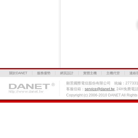
關於DANET
服務優勢
網頁設計
實體主機
主機代管
連絡
願景國際電信股份有限公司 統編：27733
客服信箱：
service@danet.tw
, 24H免費電話 
Copyright (c) 2006-2010 DANET All Righ