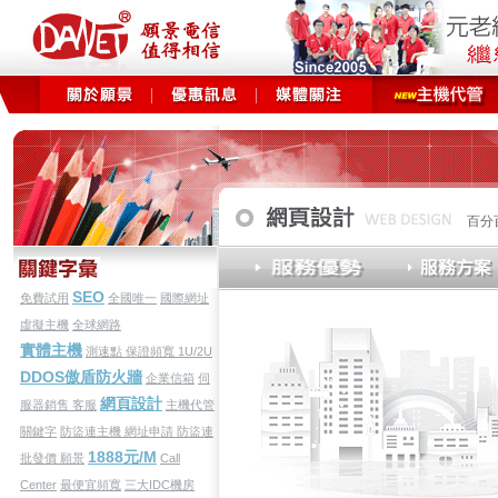
百分
SEO
免費試用
全國唯一
國際網址
虛擬主機
全球網路
實體主機
測速點
保證頻寬
1U/2U
DDOS傲盾防火牆
企業信箱
伺
網頁設計
服器銷售
客服
主機代管
關鍵字
防盜連主機
網址申請
防盜連
1888元/M
批發價
願景
Call
Center
最便宜頻寬
三大IDC機房