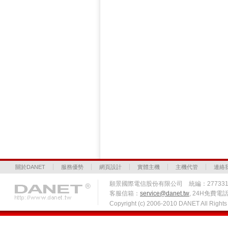
關於DANET
服務優勢
網頁設計
實體主機
主機代管
連絡
願景國際電信股份有限公司 統編：27733
客服信箱：
service@danet.tw
, 24H免費電話 
Copyright (c) 2006-2010 DANET All Righ