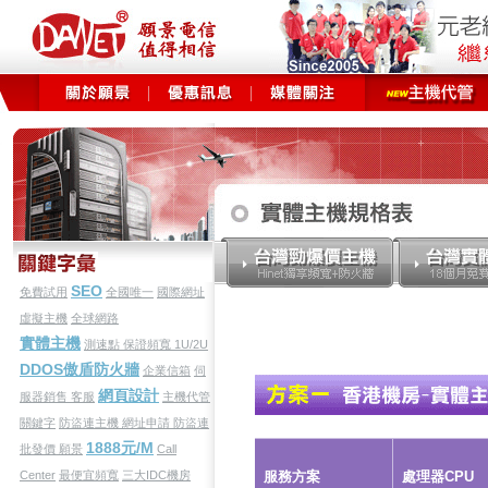
SEO
免費試用
全國唯一
國際網址
虛擬主機
全球網路
實體主機
測速點
保證頻寬
1U/2U
DDOS傲盾防火牆
企業信箱
伺
網頁設計
服器銷售
客服
主機代管
關鍵字
防盜連主機
網址申請
防盜連
1888元/M
批發價
願景
Call
Center
最便宜頻寬
三大IDC機房
服務方案
處理器CPU