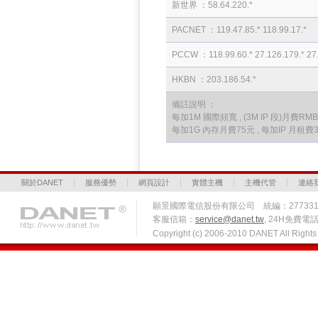
新世界 ：58.64.220.*
PACNET ：119.47.85.* 118.99.17.*
PCCW ：118.99.60.* 27.126.179.* 27.
HKBN ：203.186.54.*
備註說明 ：
每加1M 國際頻寬 , (3M IP 段)月費RMB 
每加1G 內存月費75元 , 每加IP 月租費
關於DANET
服務優勢
網頁設計
實體主機
主機代管
連絡
願景國際電信股份有限公司 統編：27733
客服信箱：
service@danet.tw
, 24H免費電話 
Copyright (c) 2006-2010 DANET All Righ