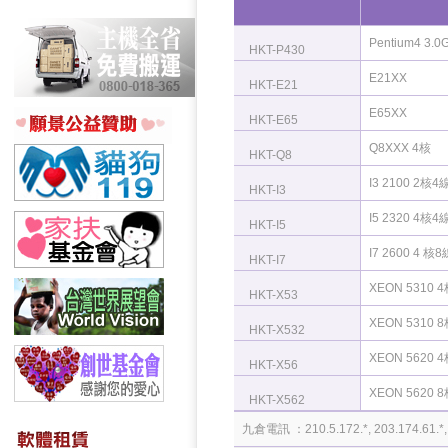
Pentium4 3.0
HKT-P430
E21XX
HKT-E21
E65XX
HKT-E65
Q8XXX 4核
HKT-Q8
I3 2100 2核4
HKT-I3
I5 2320 4核4
HKT-I5
I7 2600 4 核8
HKT-I7
XEON 5310 
HKT-X53
XEON 5310 
HKT-X532
XEON 5620 
HKT-X56
XEON 5620 
HKT-X562
九倉電訊 ：210.5.172.*, 203.174.61.*, 11