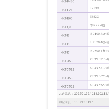
HKT-P430
E21XX
HKT-E21
E65XX
HKT-E65
Q8XXX 4核
HKT-Q8
I3 2100 2核4
HKT-I3
I5 2320 4核4
HKT-I5
I7 2600 4 核8
HKT-I7
XEON 5310 
HKT-X53
XEON 5310 
HKT-X532
XEON 5620 
HKT-X56
XEON 5620 
HKT-X562
九倉電訊 ：202.59.155.* 118.102.13.*
和記環訊 ：116.212.119.*